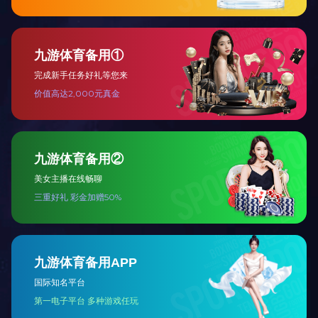
安博买球_安博买球(中国)
安博买球_安博买球(中国)
产品中心
+
安博买球_安博买球(中国)
+
铣削零件
新闻中心
本公司已成功购入SOLIDWOR...
精密五金加工工艺有哪些流程