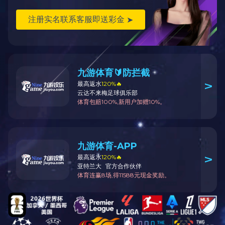
安博买球_安博买球(中国)
安博买球_安博买球(中国)
在线订购
上一条：
安博买球_安博买球(中国)
下一条：
安博买球_安博买球(中国)
相关产品