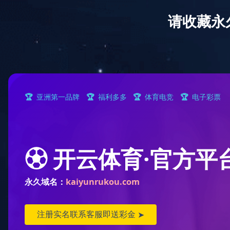
欢迎光临安博买球_安博买球(中国)官方网站！
网站首页
关于我们
产品中
安博买球_安博买球(中国)