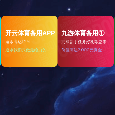
上一条：
铣削零件