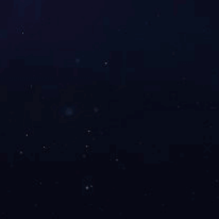
铣削零件
铣削零件
t 2017 All Right Reserved 安博买球_安博买球(中国) 网站备案号：
苏ICP备1604488
州市相城区黄埭镇潘阳工业园春旺路66号 电话：0512-65468956 传真：0512-654
方网站
|
米兰平台
|
九游平台
|
中欧网页版
|
爱游戏在线(中国)唯一官方网