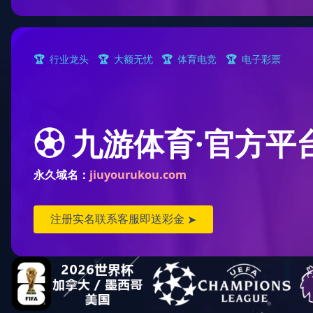
产品中心
铣削
+
安博买球_安博买球(中国)
+
铣削零件
新闻中心
本公司已成功购入SOLIDWOR...
精密五金加工工艺有哪些流程
影响超精密零件加工的因素有哪些