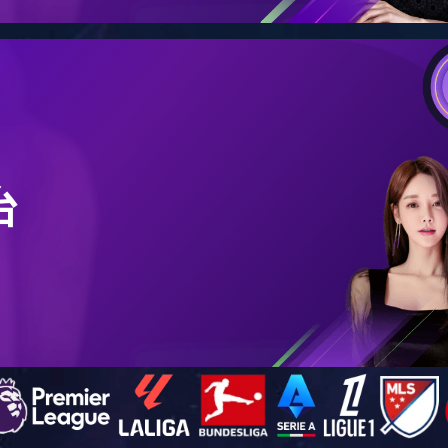
零件
铣削零
铣削零件
在线订